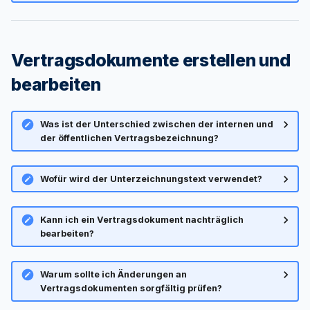
Kategorien
i
Warteliste
t
In Webseite einbinden
Credits
Vertragsdokumente erstellen und
i
Einstellungen
bearbeiten
a
Dozenten
Web-API
l
FAQ
Was ist der Unterschied zwischen der internen und
i
der öffentlichen Vertragsbezeichnung?
FAQ
s
Wofür wird der Unterzeichnungstext verwendet?
i
e
Kann ich ein Vertragsdokument nachträglich
bearbeiten?
r
t
Warum sollte ich Änderungen an
Vertragsdokumenten sorgfältig prüfen?